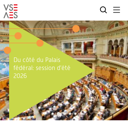
Aller
au
contenu
principal
Du côté du Palais
fédéral: session d'été
2026
2
1
3
4
5