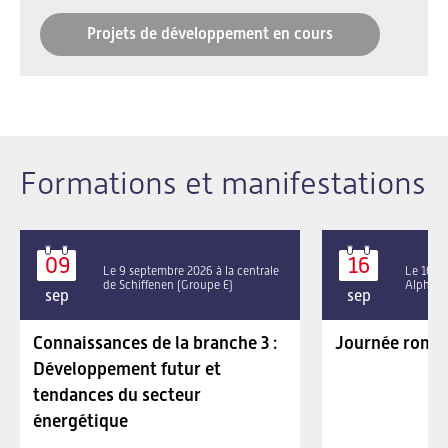
Projets de développement en cours
Formations et manifestations
09
16
Le 9 septembre 2026 à la centrale
Le 16 se
de Schiffenen (Groupe E)
Alpha P
sep
sep
Connaissances de la branche 3 :
Journée roman
Développement futur et
tendances du secteur
énergétique