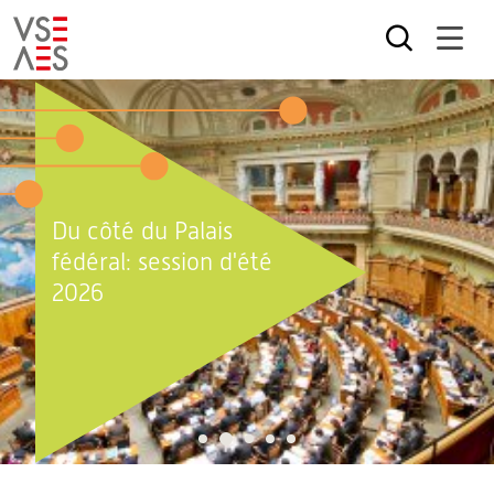
Aller
au
contenu
principal
Du côté du Palais
fédéral: session d'été
2026
2
1
3
4
5