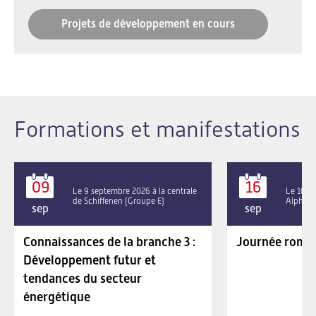
Projets de développement en cours
Formations et manifestations
09
16
Le 9 septembre 2026 à la centrale
Le 16 se
de Schiffenen (Groupe E)
Alpha P
sep
sep
Connaissances de la branche 3 :
Journée roman
Développement futur et
tendances du secteur
énergétique