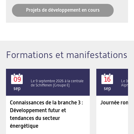
Projets de développement en cours
Formations et manifestations
09
16
Le 9 septembre 2026 à la centrale
Le 16 se
de Schiffenen (Groupe E)
Alpha P
sep
sep
Connaissances de la branche 3 :
Journée roman
Développement futur et
tendances du secteur
énergétique