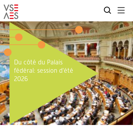
Aller
au
contenu
principal
Du côté du Palais
fédéral: session d'été
2026
2
1
3
4
5