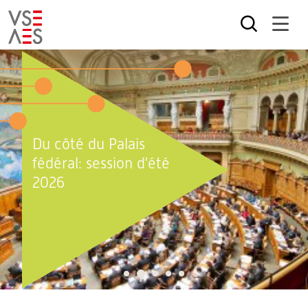
Aller
au
contenu
principal
Du côté du Palais
fédéral: session d'été
2026
2
1
3
4
5