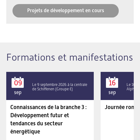
Projets de développement en cours
Formations et manifestations
09
16
Le 9 septembre 2026 à la centrale
Le 16 se
de Schiffenen (Groupe E)
Alpha P
sep
sep
Connaissances de la branche 3 :
Journée roman
Développement futur et
tendances du secteur
énergétique