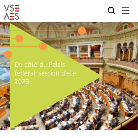
Aller
au
contenu
principal
Du côté du Palais
fédéral: session d'été
2026
2
1
3
4
5