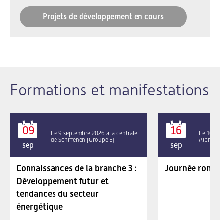
Projets de développement en cours
Formations et manifestations
09
16
Le 9 septembre 2026 à la centrale
Le 16 se
de Schiffenen (Groupe E)
Alpha P
sep
sep
Connaissances de la branche 3 :
Journée roman
Développement futur et
tendances du secteur
énergétique