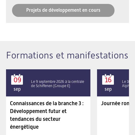
Projets de développement en cours
Formations et manifestations
09
16
Le 9 septembre 2026 à la centrale
Le 16 se
de Schiffenen (Groupe E)
Alpha P
sep
sep
Connaissances de la branche 3 :
Journée roman
Développement futur et
tendances du secteur
énergétique