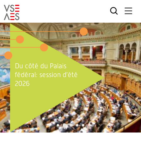
Aller
au
contenu
principal
Du côté du Palais
fédéral: session d'été
2026
2
1
3
4
5