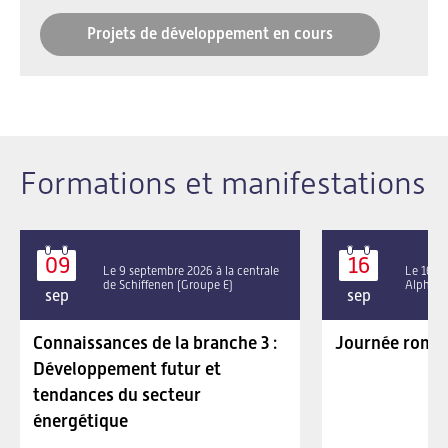
Projets de développement en cours
Formations et manifestations
09
16
Le 9 septembre 2026 à la centrale
Le 16 se
de Schiffenen (Groupe E)
Alpha P
sep
sep
Connaissances de la branche 3 :
Journée roman
Développement futur et
tendances du secteur
énergétique