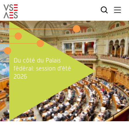
Aller
au
contenu
principal
Du côté du Palais
fédéral: session d'été
2026
2
1
3
4
5