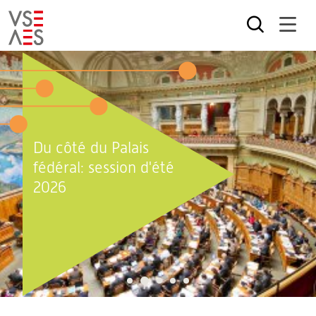
Aller
au
contenu
principal
Du côté du Palais
fédéral: session d'été
2026
2
1
3
4
5