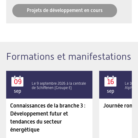
Projets de développement en cours
Formations et manifestations
09
16
Le 9 septembre 2026 à la centrale
Le 16 se
de Schiffenen (Groupe E)
Alpha P
sep
sep
Connaissances de la branche 3 :
Journée roman
Développement futur et
tendances du secteur
énergétique