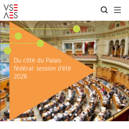
Aller
au
contenu
principal
Du côté du Palais
fédéral: session d'été
2026
2
1
3
4
5