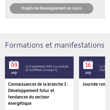
Projets de développement en cours
Formations et manifestations
09
16
Le 9 septembre 2026 à la centrale
Le 16 se
de Schiffenen (Groupe E)
Alpha P
sep
sep
Connaissances de la branche 3 :
Journée roman
Développement futur et
tendances du secteur
énergétique