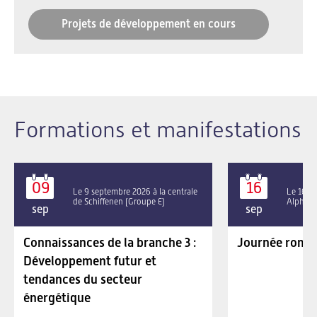
Projets de développement en cours
Formations et manifestations
09
16
Le 9 septembre 2026 à la centrale
Le 16 se
de Schiffenen (Groupe E)
Alpha P
sep
sep
Connaissances de la branche 3 :
Journée roman
Développement futur et
tendances du secteur
énergétique