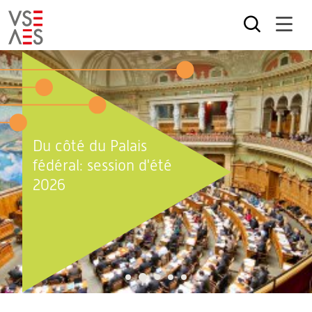
Aller
au
contenu
principal
Du côté du Palais
fédéral: session d'été
2026
2
1
3
4
5