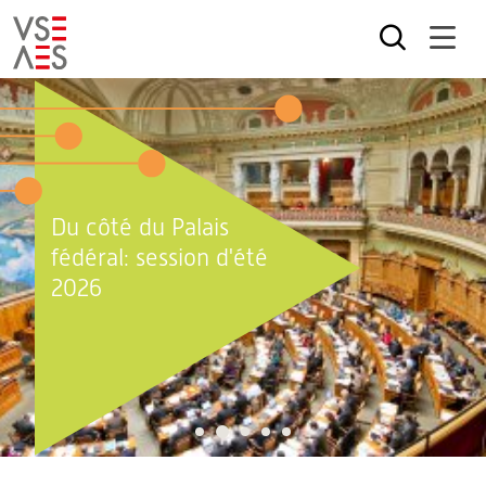
Aller
au
contenu
principal
Du côté du Palais
fédéral: session d'été
2026
2
1
3
4
5