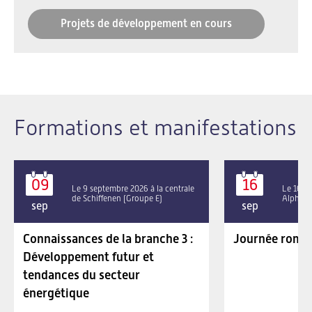
Projets de développement en cours
Formations et manifestations
09
16
Le 9 septembre 2026 à la centrale
Le 16 se
de Schiffenen (Groupe E)
Alpha P
sep
sep
Connaissances de la branche 3 :
Journée roman
Développement futur et
tendances du secteur
énergétique