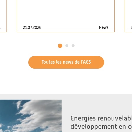
21.07.2026
News
s
1
2
3
Toutes les news de l'AES
Énergies renouvelabl
développement en c