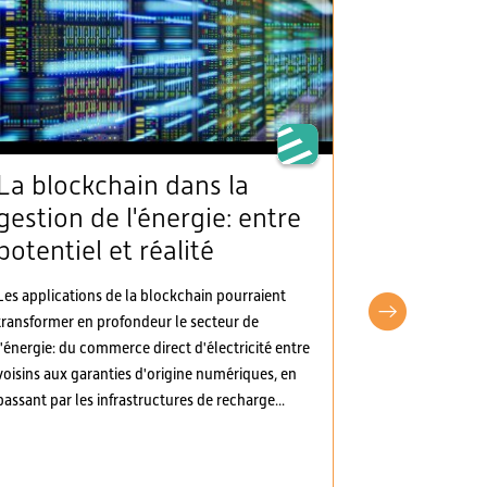
La blockchain dans la
L’AES sa
gestion de l'énergie: entre
clarté 
potentiel et réalité
d’appro
électric
Les applications de la blockchain pourraient
d’autre
transformer en profondeur le secteur de
pragma
l'énergie: du commerce direct d'électricité entre
voisins aux garanties d'origine numériques, en
L’Association 
passant par les infrastructures de recharge...
(AES) a pris p
d’ordonnances
Les modificati