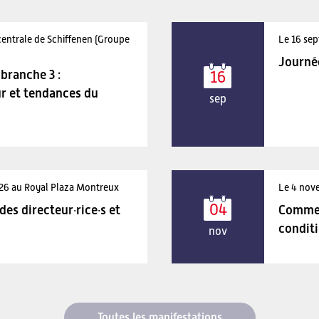
centrale de Schiffenen (Groupe
Le 16 sep
Journé
branche 3 :
16
r et tendances du
sep
026 au Royal Plaza Montreux
Le 4 nov
04
es directeur·rice·s et
Comment
condit
nov
Toutes les manifestations