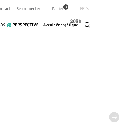
0
Französisch
ontact
Se connecter
Panier
Deutsch
Italian
ias