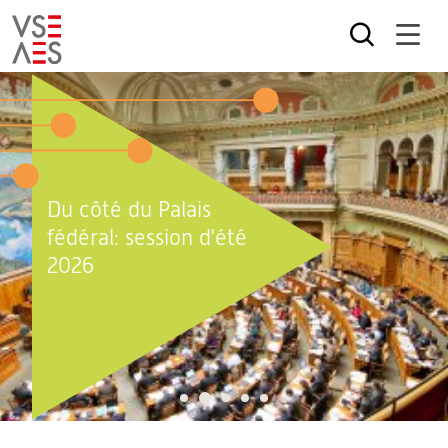
Aller
au
contenu
principal
Du côté du Palais
fédéral: session d'été
2026
2
1
3
4
5