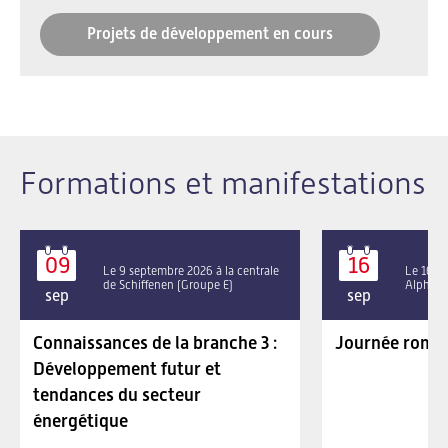
Projets de développement en cours
Formations et manifestations
09
16
Le 9 septembre 2026 à la centrale
Le 16 se
de Schiffenen (Groupe E)
Alpha P
sep
sep
Connaissances de la branche 3 :
Journée roman
Développement futur et
tendances du secteur
énergétique