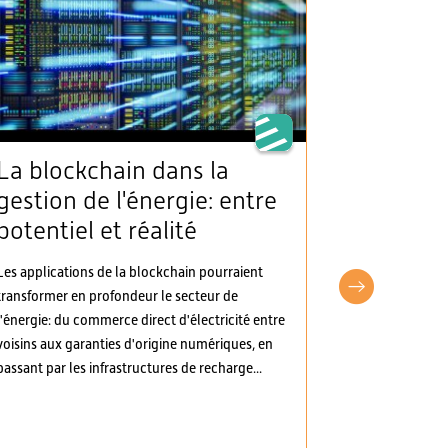
La blockchain dans la
L’AES sa
gestion de l'énergie: entre
clarté 
potentiel et réalité
d’appro
électric
Les applications de la blockchain pourraient
d’autre
transformer en profondeur le secteur de
pragma
l'énergie: du commerce direct d'électricité entre
voisins aux garanties d'origine numériques, en
L’Association 
passant par les infrastructures de recharge...
(AES) a pris p
d’ordonnances
Les modificati