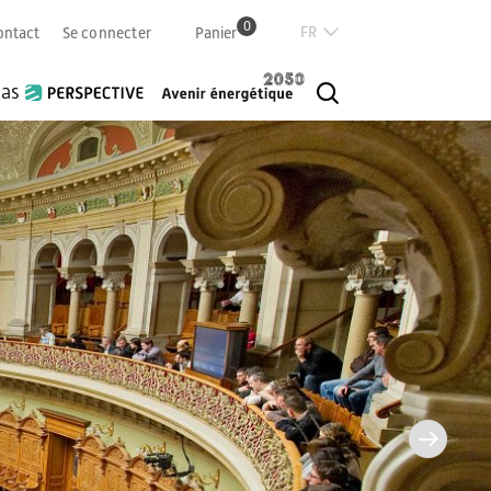
0
Französisch
ontact
Se connecter
Panier
Deutsch
Italian
ias