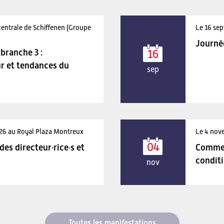
centrale de Schiffenen (Groupe
Le 16 sep
Journé
branche 3 :
16
r et tendances du
sep
026 au Royal Plaza Montreux
Le 4 nov
04
es directeur·rice·s et
Comment
condit
nov
Toutes les manifestations