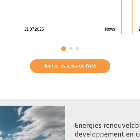
21.07.2026
News
s
1
2
3
Toutes les news de l'AES
Énergies renouvelabl
développement en c