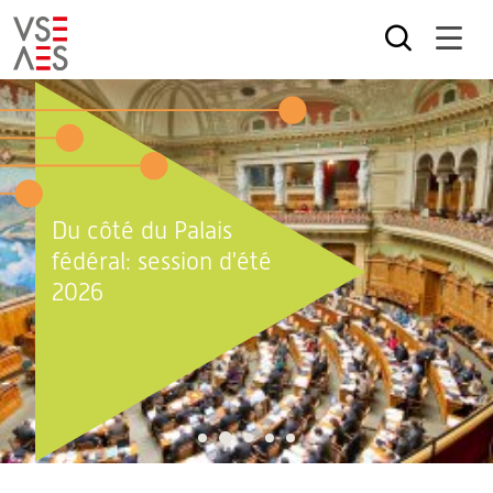
Aller
au
contenu
principal
Du côté du Palais
fédéral: session d'été
2026
2
1
3
4
5