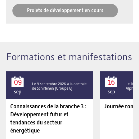
Projets de développement en cours
Formations et manifestations
09
16
Le 9 septembre 2026 à la centrale
Le 16 se
de Schiffenen (Groupe E)
Alpha P
sep
sep
Connaissances de la branche 3 :
Journée roman
Développement futur et
tendances du secteur
énergétique