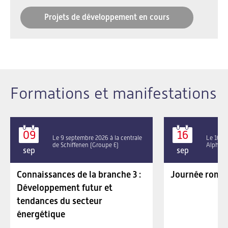
Projets de développement en cours
Formations et manifestations
09
16
Le 9 septembre 2026 à la centrale
Le 16 se
de Schiffenen (Groupe E)
Alpha P
sep
sep
Connaissances de la branche 3 :
Journée roman
Développement futur et
tendances du secteur
énergétique