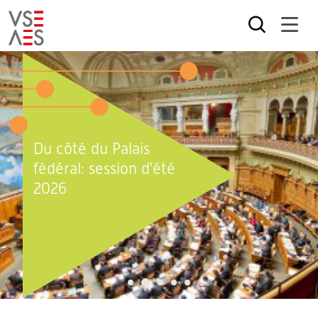
Aller
au
contenu
principal
Du côté du Palais
fédéral: session d'été
2026
2
1
3
4
5