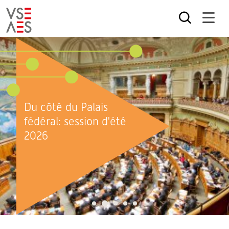
Aller
au
contenu
principal
Du côté du Palais
fédéral: session d'été
2026
2
1
3
4
5