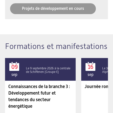
Projets de développement en cours
Formations et manifestations
09
16
Le 9 septembre 2026 à la centrale
Le 16 se
de Schiffenen (Groupe E)
Alpha P
sep
sep
Connaissances de la branche 3 :
Journée roman
Développement futur et
tendances du secteur
énergétique