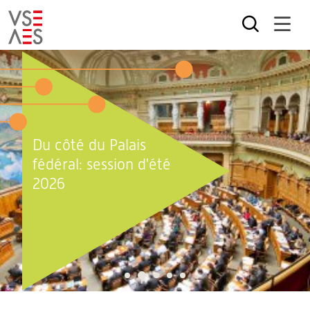
Aller
au
contenu
principal
Du côté du Palais
fédéral: session d'été
2026
2
1
3
4
5