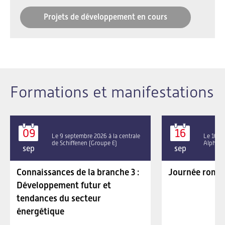
Projets de développement en cours
Formations et manifestations
09
16
Le 9 septembre 2026 à la centrale
Le 16 se
de Schiffenen (Groupe E)
Alpha P
sep
sep
Connaissances de la branche 3 :
Journée roman
Développement futur et
tendances du secteur
énergétique