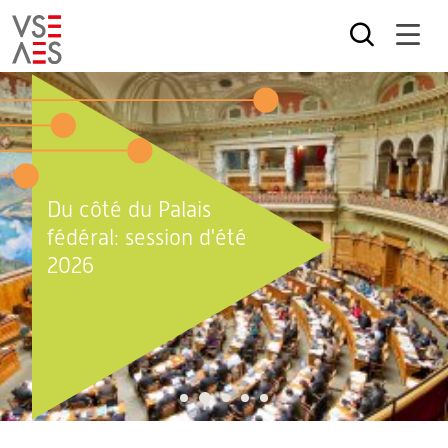
Aller
au
contenu
principal
Du côté du Palais
fédéral: session d'été
2026
2
1
3
4
5