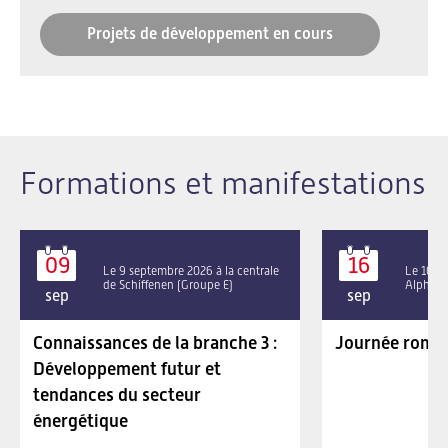
Projets de développement en cours
Formations et manifestations
09
16
Le 9 septembre 2026 à la centrale
Le 16 se
de Schiffenen (Groupe E)
Alpha P
sep
sep
Connaissances de la branche 3 :
Journée roman
Développement futur et
tendances du secteur
énergétique