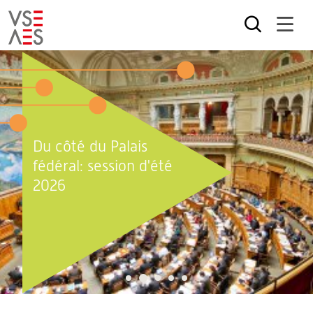
Aller
au
contenu
principal
Du côté du Palais
fédéral: session d'été
2026
2
1
3
4
5