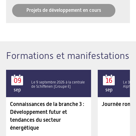
Projets de développement en cours
Formations et manifestations
09
16
Le 9 septembre 2026 à la centrale
Le 16 se
de Schiffenen (Groupe E)
Alpha P
sep
sep
Connaissances de la branche 3 :
Journée roman
Développement futur et
tendances du secteur
énergétique