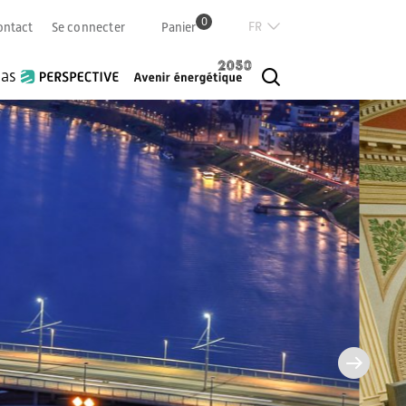
0
Französisch
ontact
Se connecter
Panier
Deutsch
Italian
ias