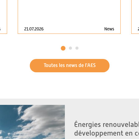
21.07.2026
News
s
1
2
3
Toutes les news de l'AES
Énergies renouvelabl
développement en c