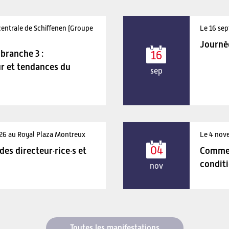
centrale de Schiffenen (Groupe
Le 16 sep
Journé
branche 3 :
16
r et tendances du
sep
026 au Royal Plaza Montreux
Le 4 nov
04
es directeur·rice·s et
Comment
condit
nov
Toutes les manifestations