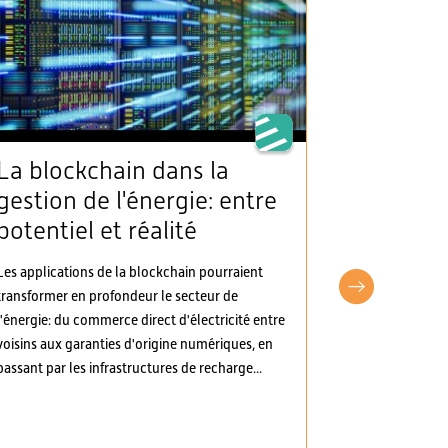
La blockchain dans la
L’AES sa
gestion de l'énergie: entre
clarté 
potentiel et réalité
d’appro
électric
Les applications de la blockchain pourraient
d’autre
transformer en profondeur le secteur de
pragma
l'énergie: du commerce direct d'électricité entre
voisins aux garanties d'origine numériques, en
L’Association 
passant par les infrastructures de recharge...
(AES) a pris p
d’ordonnances
Les modificati