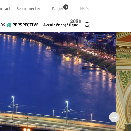
0
Französisch
ontact
Se connecter
Panier
Deutsch
Italian
ias