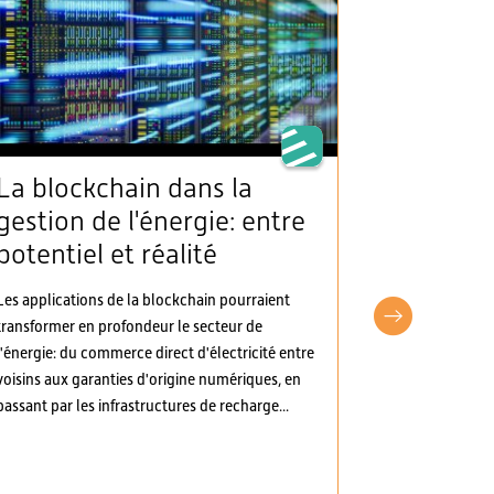
La blockchain dans la
L’AES sa
gestion de l'énergie: entre
clarté 
potentiel et réalité
d’appro
électric
Les applications de la blockchain pourraient
d’autre
transformer en profondeur le secteur de
pragma
l'énergie: du commerce direct d'électricité entre
voisins aux garanties d'origine numériques, en
L’Association 
passant par les infrastructures de recharge...
(AES) a pris p
d’ordonnances
Les modificati