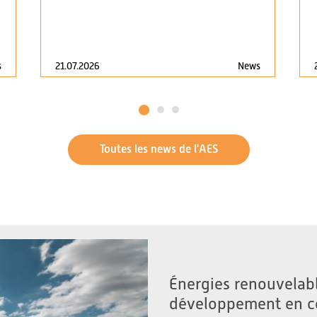
21.07.2026
News
s
1
2
3
Toutes les news de l'AES
Énergies renouvelabl
développement en c