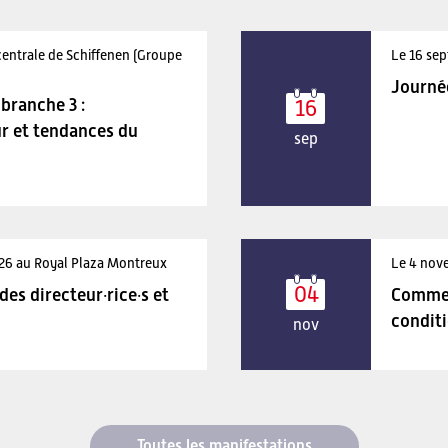
centrale de Schiffenen (Groupe
Le 16 sep
Journé
branche 3 :
16
r et tendances du
sep
026 au Royal Plaza Montreux
Le 4 nov
04
es directeur·rice·s et
Comment
condit
nov
Toutes les manifestations