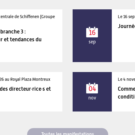
centrale de Schiffenen (Groupe
Le 16 sep
Journé
branche 3 :
16
r et tendances du
sep
026 au Royal Plaza Montreux
Le 4 nov
04
es directeur·rice·s et
Comment
condit
nov
Toutes les manifestations