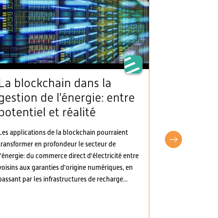
La blockchain dans la
L’AES sa
gestion de l'énergie: entre
clarté 
potentiel et réalité
d’appro
électric
Les applications de la blockchain pourraient
d’autre
transformer en profondeur le secteur de
pragma
l'énergie: du commerce direct d'électricité entre
voisins aux garanties d'origine numériques, en
L’Association 
passant par les infrastructures de recharge...
(AES) a pris p
d’ordonnances
Les modificati