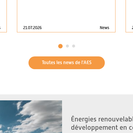
21.07.2026
News
s
1
2
3
Toutes les news de l'AES
Énergies renouvelabl
développement en c