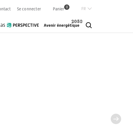
0
Französisch
ontact
Se connecter
Panier
Deutsch
Italian
ias