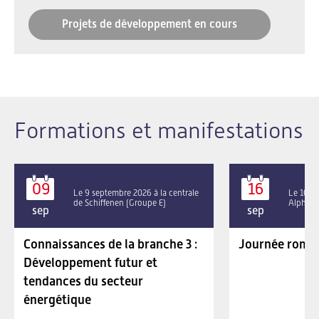
Projets de développement en cours
Formations et manifestations
09
16
Le 9 septembre 2026 à la centrale
Le 16 se
de Schiffenen (Groupe E)
Alpha P
sep
sep
Connaissances de la branche 3 :
Journée roman
Développement futur et
tendances du secteur
énergétique