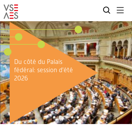
Aller
au
contenu
principal
Du côté du Palais
fédéral: session d'été
2026
2
1
3
4
5