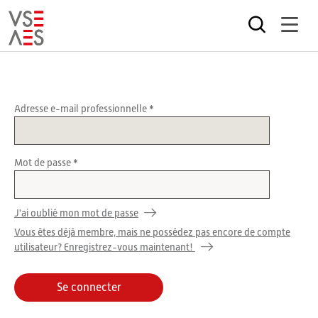
Aller
au
contenu
principal
Adresse e-mail professionnelle
Mot de passe
J'ai oublié mon mot de passe
Vous êtes déjà membre, mais ne possédez pas encore de compte
utilisateur? Enregistrez-vous maintenant!