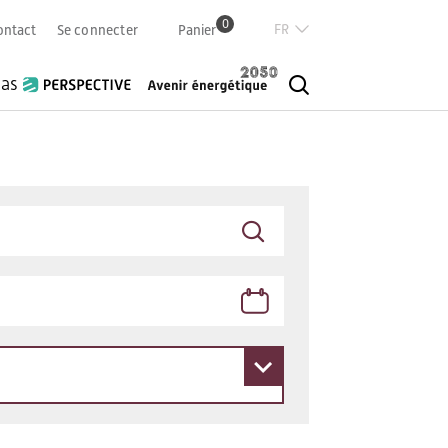
0
Französisch
ontact
Se connecter
Panier
Deutsch
Italian
ias
English