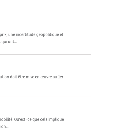
 prix, une incertitude géopolitique et
qui ont...
ibution doit être mise en œuvre au 1er
 mobilité. Qu’est-ce que cela implique
on...