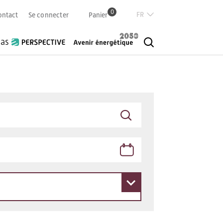
0
Französisch
ontact
Se connecter
Panier
Deutsch
Italian
ias
English