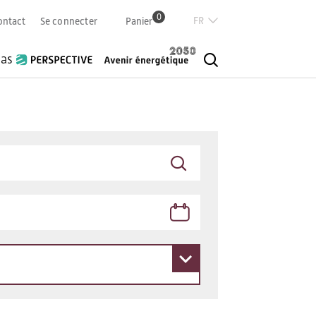
0
Französisch
ontact
Se connecter
Panier
Deutsch
Italian
ias
English