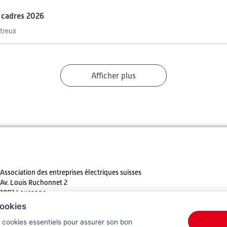
t cadres 2026
ntreux
Afficher plus
Association des entreprises électriques suisses
Av. Louis Ruchonnet 2
1003 Lausanne
ookies
Tél. +41 21 310 30 30
s cookies essentiels pour assurer son bon
E-mail:
info@
electricite.ch