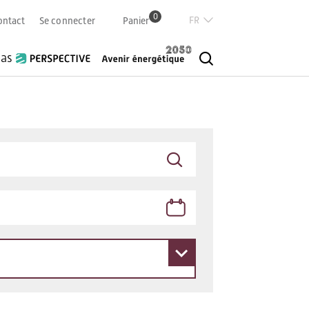
0
Französisch
ontact
Se connecter
Panier
Deutsch
Italian
ias
English