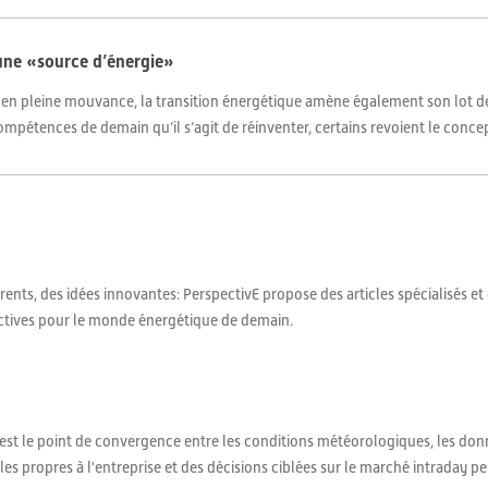
une «source d’énergie»
t en pleine mouvance, la transition énergétique amène également son lot de
pétences de demain qu’il s’agit de réinventer, certains revoient le concep
ents, des idées innovantes: PerspectivE propose des articles spécialisés et
ctives pour le monde énergétique de demain.
st le point de convergence entre les conditions météorologiques, les donné
es propres à l'entreprise et des décisions ciblées sur le marché intraday pe