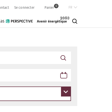
0
Französisch
ontact
Se connecter
Panier
Deutsch
Italian
ias
English