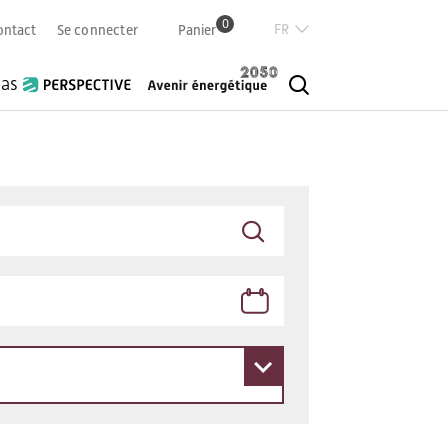
0
Französisch
ontact
Se connecter
Panier
Deutsch
Italian
ias
English