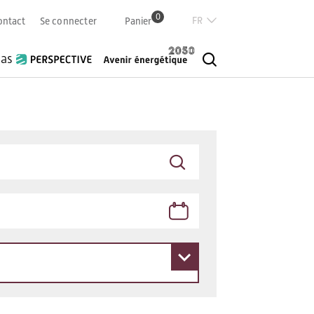
0
Französisch
ontact
Se connecter
Panier
Deutsch
Italian
ias
English