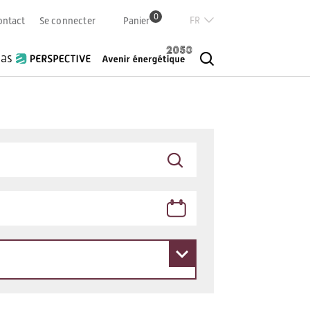
0
Französisch
ontact
Se connecter
Panier
Deutsch
Italian
ias
English