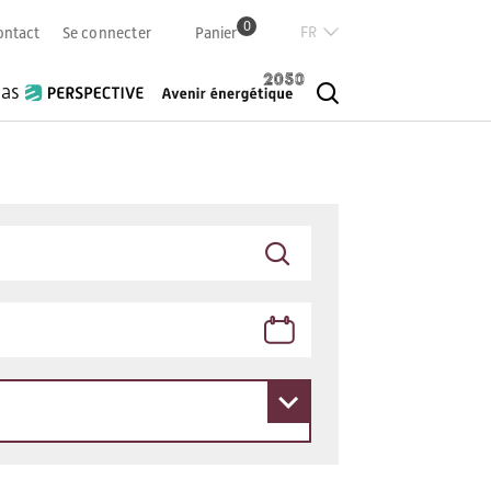
0
Französisch
ontact
Se connecter
Panier
Deutsch
Italian
ias
English