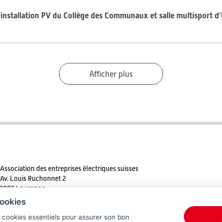
t installation PV du Collège des Communaux et salle multisport d
Afficher plus
Association des entreprises électriques suisses
Av. Louis Ruchonnet 2
1003 Lausanne
ookies
Tél. +41 21 310 30 30
s cookies essentiels pour assurer son bon
E-mail:
info@
electricite.ch