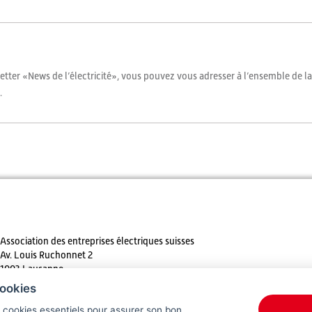
letter «News de l’électricité», vous pouvez vous adresser à l’ensemble de la
.
Association des entreprises électriques suisses
Av. Louis Ruchonnet 2
1003 Lausanne
ookies
Tél. +41 21 310 30 30
s cookies essentiels pour assurer son bon
E-mail:
info@
electricite.ch