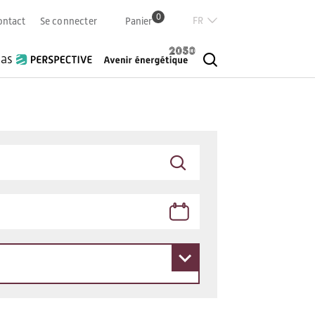
0
Französisch
ontact
Se connecter
Panier
Deutsch
Italian
ias
English