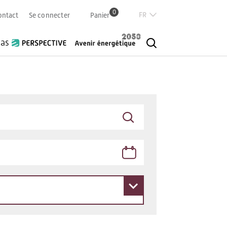
0
Französisch
ontact
Se connecter
Panier
Deutsch
Italian
ias
English