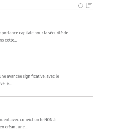
importance capitale pour la sécurité de
s cette...
une avancée significative: avec le
e le...
endent avec conviction le NON à
en créant une...