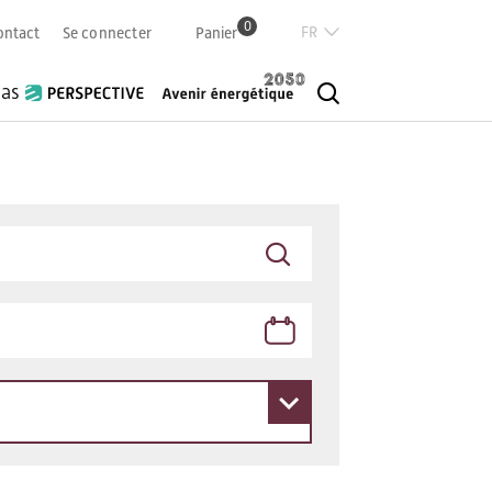
0
Französisch
ontact
Se connecter
Panier
Deutsch
Italian
ias
English