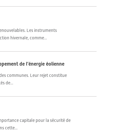
renouvelables. Les instruments
uction hivernale, comme...
oppement de l’énergie éolienne
on des communes. Leur rejet constitue
s de...
importance capitale pour la sécurité de
s cette...