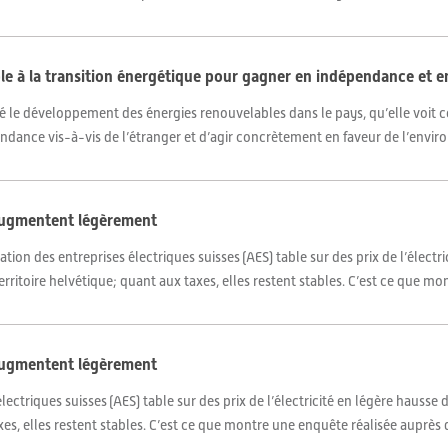
le à la transition énergétique pour gagner en indépendance et 
ité le développement des énergies renouvelables dans le pays, qu’elle voi
ndance vis-à-vis de l’étranger et d’agir concrètement en faveur de l’enviro
é augmentent légèrement
tion des entreprises électriques suisses (AES) table sur des prix de l’électr
ritoire helvétique; quant aux taxes, elles restent stables. C’est ce que mo
é augmentent légèrement
lectriques suisses (AES) table sur des prix de l’électricité en légère hauss
es, elles restent stables. C’est ce que montre une enquête réalisée auprès d