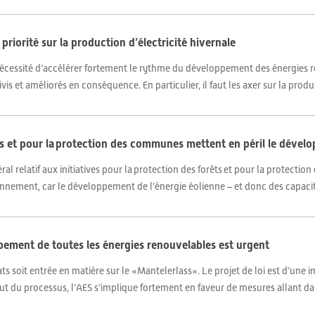
iorité sur la production d’électricité hivernale
 nécessité d’accélérer fortement le rythme du développement des énergies 
is et améliorés en conséquence. En particulier, il faut les axer sur la prod
êts et pour la protection des communes mettent en péril le dével
al relatif aux initiatives pour la protection des forêts et pour la protecti
onnement, car le développement de l’énergie éolienne – et donc des capacité
ement de toutes les énergies renouvelables est urgent
ats soit entrée en matière sur le «Mantelerlass». Le projet de loi est d’une 
ut du processus, l’AES s’implique fortement en faveur de mesures allant dan