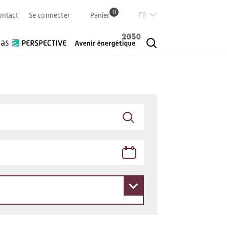
0
Französisch
ontact
Se connecter
Panier
Deutsch
Italian
ias
English