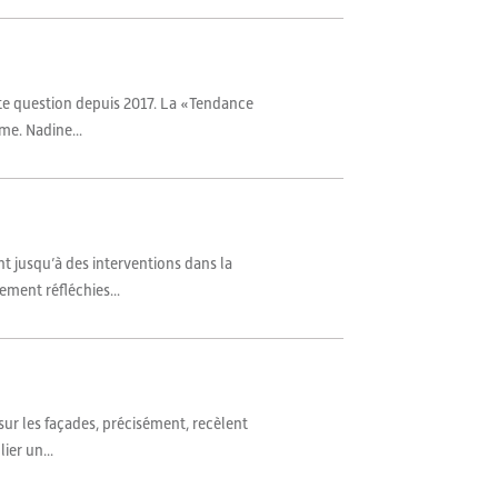
tte question depuis 2017. La «Tendance
me. Nadine...
t jusqu’à des interventions dans la
ement réfléchies...
sur les façades, précisément, recèlent
ier un...