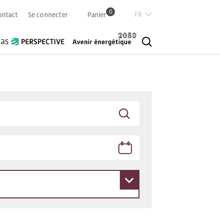
0
Französisch
ontact
Se connecter
Panier
Deutsch
Italian
ias
English