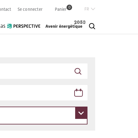
0
Französisch
ontact
Se connecter
Panier
Deutsch
Italian
ias
English