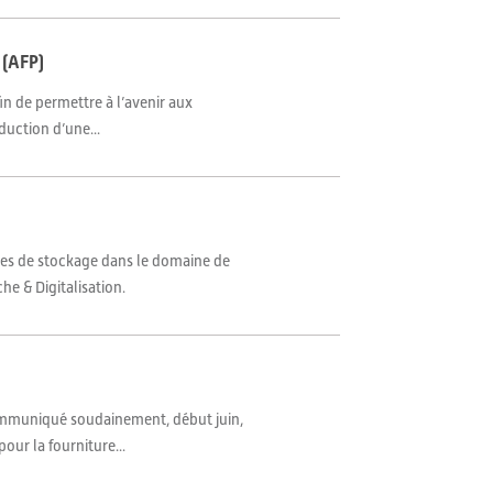
 (AFP)
in de permettre à l’avenir aux
duction d’une...
gies de stockage dans le domaine de
e & Digitalisation.
 communiqué soudainement, début juin,
our la fourniture...