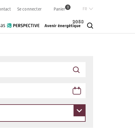
0
Französisch
ontact
Se connecter
Panier
Deutsch
Italian
ias
English