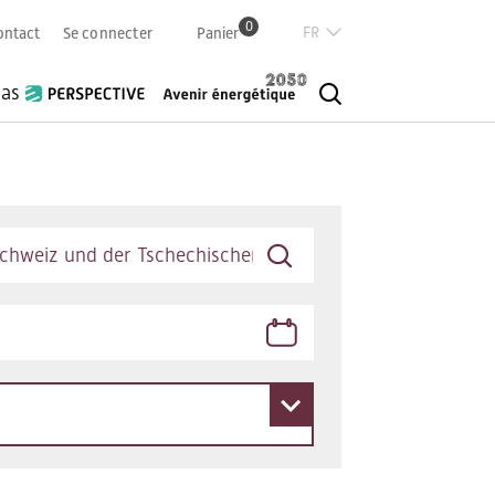
0
Französisch
ontact
Se connecter
Panier
Deutsch
Italian
ias
English