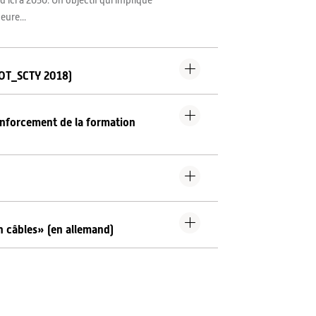
’ici à 2050. Un objectif qui implique
eure...
 (OT_SCTY 2018)
renforcement de la formation
n câbles» (en allemand)