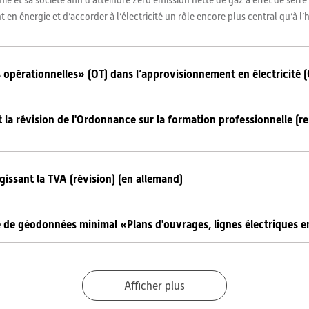
et sa société afin d’atteindre zéro émission nette de gaz à effet de serre d
n énergie et d’accorder à l’électricité un rôle encore plus central qu’à l’h
 opérationnelles» (OT) dans l’approvisionnement en électricité
t la révision de l'Ordonnance sur la formation professionnelle (
issant la TVA (révision) (en allemand)
 de géodonnées minimal «Plans d'ouvrages, lignes électriques e
Afficher plus