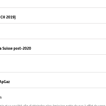
 CH 2019)
 la Suisse post-2020
LApGaz
on