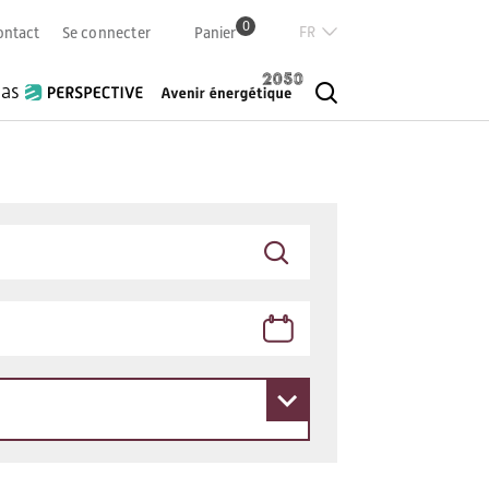
0
Französisch
ontact
Se connecter
Panier
Deutsch
Italian
ias
English