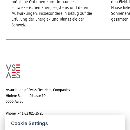
mögliche Optionen zum Umbau des
den Elekt
schweizerischen Energiesystems und deren
Hause lief
Auswirkungen, insbesondere in Bezug auf die
Sonnenene
Erfüllung der Energie- und Klimaziele der
gesamten 
Schweiz.
Association of Swiss Electricity Companies
Hintere Bahnhofstrasse 10
5000 Aarau
Phone: +41 62 825 25 25
Email:
info@strom.ch
Cookie Settings