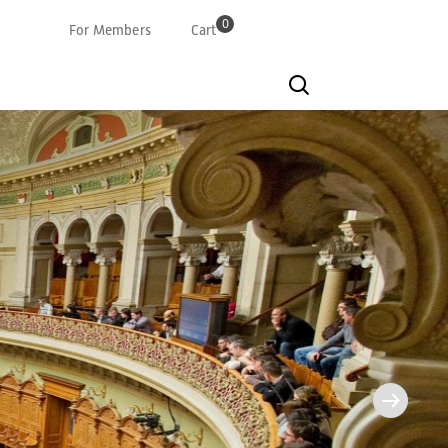
0
For Members
Cart
Deutsch
Französisch
Italian