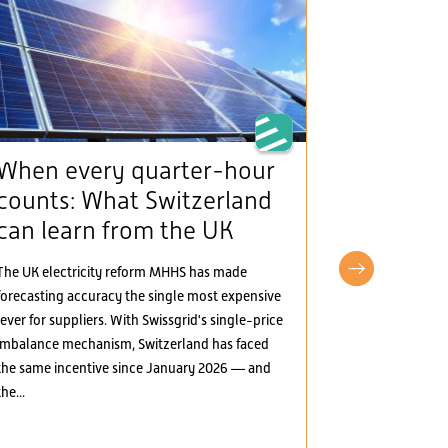
When every quarter-hour
The Man
counts: What Switzerland
(framew
can learn from the UK
provide
incentiv
The UK electricity reform MHHS has made
electric
forecasting accuracy the single most expensive
lever for suppliers. With Swissgrid's single-price
The Mantelerla
imbalance mechanism, Switzerland has faced
the Swiss elect
the same incentive since January 2026 — and
greater marke
the...
several areas:
electricity, t