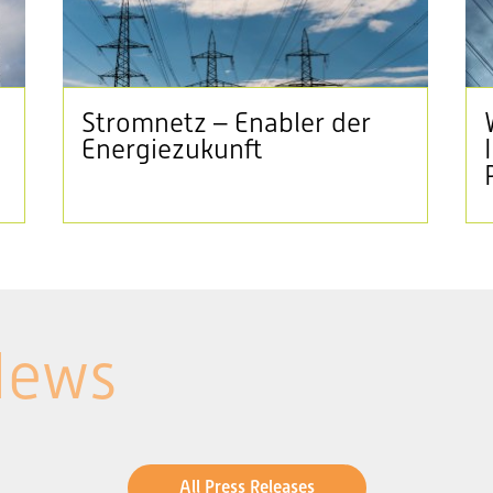
Stromnetz – Enabler der
Energiezukunft
News
All Press Releases