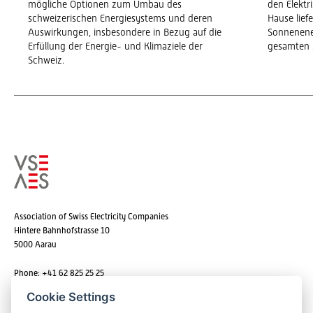
mögliche Optionen zum Umbau des
den Elekt
schweizerischen Energiesystems und deren
Hause lief
Auswirkungen, insbesondere in Bezug auf die
Sonnenene
Erfüllung der Energie- und Klimaziele der
gesamten 
Schweiz.
Association of Swiss Electricity Companies
Hintere Bahnhofstrasse 10
5000 Aarau
Phone: +41 62 825 25 25
Email:
info@strom.ch
Cookie Settings