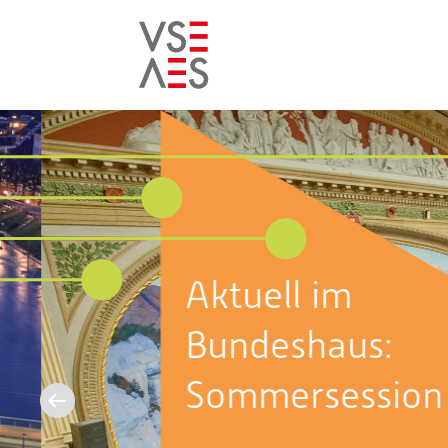
Skip
to
main
content
Aktuell im
Bundeshaus:
Sommersession 2