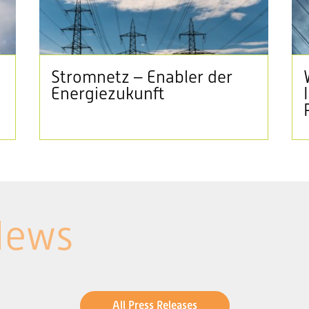
Stromnetz – Enabler der
Energiezukunft
News
All Press Releases