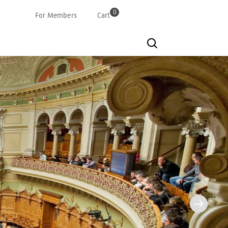
0
For Members
Cart
Deutsch
Französisch
Italian