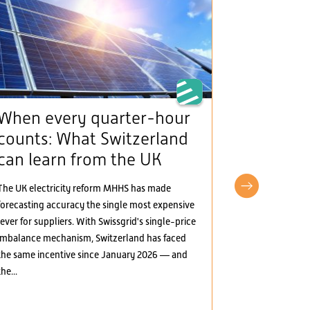
When every quarter-hour
The Man
counts: What Switzerland
(framew
can learn from the UK
provide
incentiv
The UK electricity reform MHHS has made
electric
forecasting accuracy the single most expensive
lever for suppliers. With Swissgrid's single-price
The Mantelerla
imbalance mechanism, Switzerland has faced
the Swiss elect
the same incentive since January 2026 — and
greater marke
the...
several areas:
electricity, t