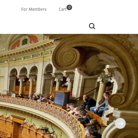
0
For Members
Cart
Deutsch
Französisch
Italian