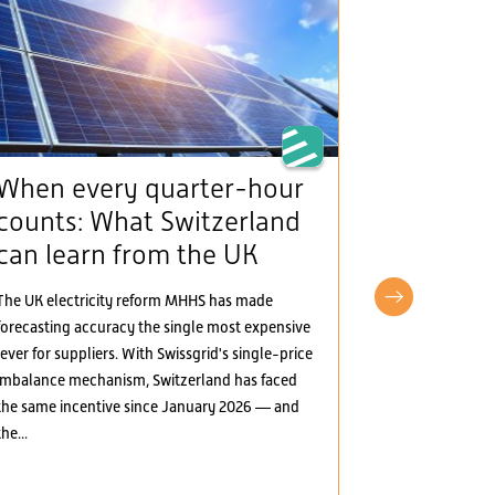
When every quarter-hour
The Man
counts: What Switzerland
(framew
can learn from the UK
provide
incentiv
The UK electricity reform MHHS has made
electric
forecasting accuracy the single most expensive
lever for suppliers. With Swissgrid's single-price
The Mantelerla
imbalance mechanism, Switzerland has faced
the Swiss elect
the same incentive since January 2026 — and
greater marke
the...
several areas:
electricity, t