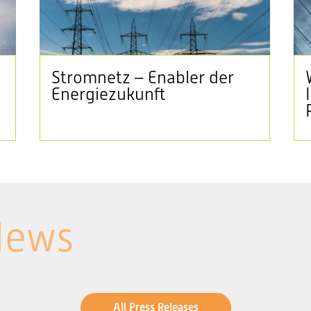
Stromnetz – Enabler der
Energiezukunft
News
All Press Releases