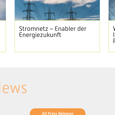
Stromnetz – Enabler der
Energiezukunft
News
All Press Releases