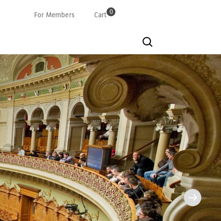
0
For Members
Cart
Deutsch
Französisch
Italian