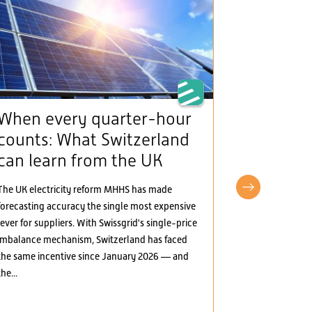
When every quarter-hour
The Man
counts: What Switzerland
(framew
can learn from the UK
provide
incentiv
The UK electricity reform MHHS has made
electric
forecasting accuracy the single most expensive
lever for suppliers. With Swissgrid's single-price
The Mantelerla
imbalance mechanism, Switzerland has faced
the Swiss elect
the same incentive since January 2026 — and
greater marke
the...
several areas:
electricity, t