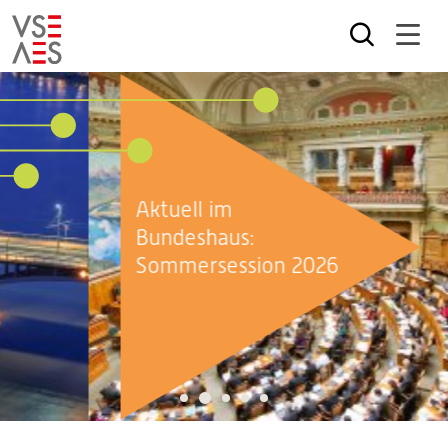
Skip
to
main
content
Aktuell im
Bundeshaus:
Sommersession 2026
2
1
3
4
5