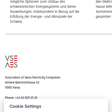
mögliche Optionen zum Umbau des
den Elekt
schweizerischen Energiesystems und deren
Hause lief
Auswirkungen, insbesondere in Bezug auf die
Sonnenene
Erfüllung der Energie- und Klimaziele der
gesamten 
Schweiz.
Association of Swiss Electricity Companies
Hintere Bahnhofstrasse 10
5000 Aarau
Phone: +41 62 825 25 25
Email:
info@strom.ch
Cookie Settings